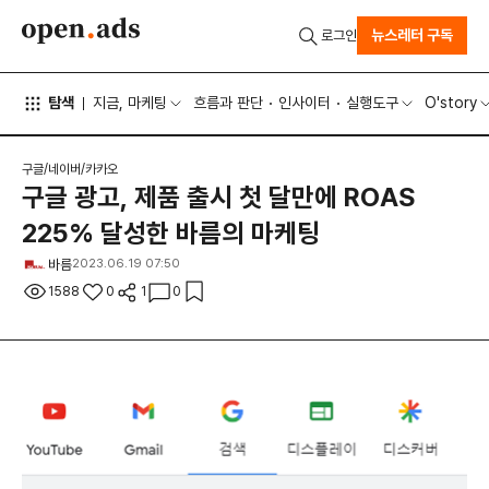
뉴스레터 구독
로그인
탐색
지금, 마케팅
흐름과 판단
인사이터
실행도구
O'story
구글/네이버/카카오
구글 광고, 제품 출시 첫 달만에 ROAS
225% 달성한 바름의 마케팅
바름
2023.06.19 07:50
1588
0
1
0