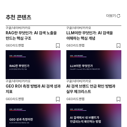
더보기
추천 콘텐츠
구글/네이버/카카오
구글/네이버/카카오
구글
RAG란 무엇인가: AI 검색 노출을
LLM이란 무엇인가: AI 검색을
AI
만드는 핵심 구조
이해하는 핵심 개념
체
GEO리드젠랩
GEO리드젠랩
GE
구글/네이버/카카오
구글/네이버/카카오
구글
GEO ROI 측정 방법과 AI 검색 성과
AI 검색 브랜드 언급 확인 방법과
롱테
지표
실무 체크리스트
SE
GEO리드젠랩
GEO리드젠랩
GE