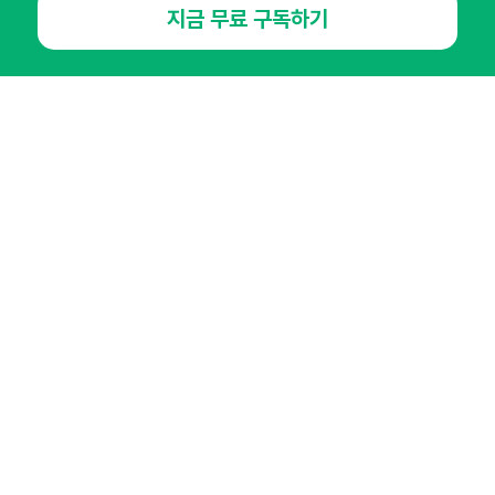
지금 무료 구독하기
뉴스레터
광고안내
경기도 성남시 분당구 대왕판교로645번길 16
대표 : 심도섭
사업자등록번호 : 144-81-27690(
사업자정보확인
)
통신판매업신고번호 : 2014-경기성남-1023
호스팅서비스사업자 : 오픈애즈
서비스•광고 문의 :
1800-2198
이메일 :
openads@openads.co.kr
이용약관
개인정보처리방침
instagram
thread
kakaotalk
© NHN AD. All rights reserved.