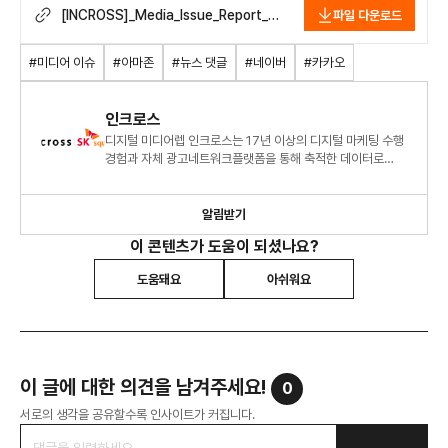
[INCROSS]_Media_Issue_Report_2
파일 다운로드
02306.pdf
#미디어 이슈
#아마존
#뉴스 댓글
#네이버
#카카오
인크로스
디지털 미디어렙 인크로스는 17년 이상의 디지털 마케팅 수행
경험과 자체 광고네트워크플랫폼을 통해 축적한 데이터로
명확한 광고 시장 분석과 통찰력을 제공합니다.
알림받기
이 콘텐츠가 도움이 되셨나요?
도움돼요
아쉬워요
이 글에 대한 의견을 남겨주세요!
0
서로의 생각을 공유할수록 인사이트가 커집니다.