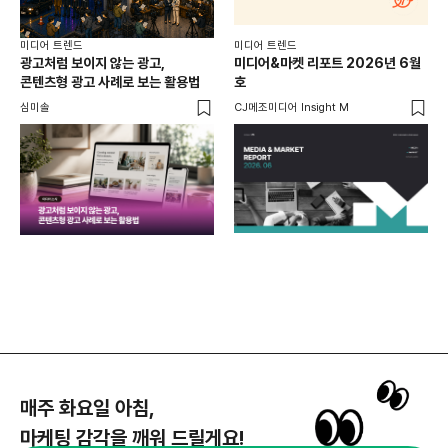
미디어 트렌드
미디어 트렌드
미디
광고처럼 보이지 않는 광고,
미디어&마켓 리포트 2026년 6월
연령
콘텐츠형 광고 사례로 보는 활용법
호
타
꾸밈
심미솔
CJ메조미디어 Insight M
DM
함께
각
매주 화요일 아침,
마케팅 감각을 깨워 드릴게요!