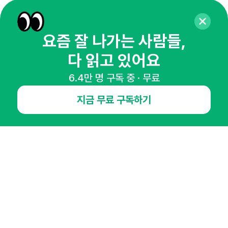
65,043명의 마케터를 성장시키는 뉴스레터
뉴스레터 구독하기
요즘 잘 나가는 사람들,
다 읽고 있어요
6.4만 명 구독 중 · 무료
NHN AD
지금 무료 구독하기
오픈애즈란
공지사항
제휴문의
인사이터 신청
뉴스레터
광고안내
경기도 성남시 분당구 대왕판교로645번길 16
대표 : 심도섭
사업자등록번호 : 144-81-27690(
사업자정보확인
)
통신판매업신고번호 : 2014-경기성남-1023
호스팅서비스사업자 : 오픈애즈
서비스•광고 문의 :
1800-2198
이메일 :
openads@openads.co.kr