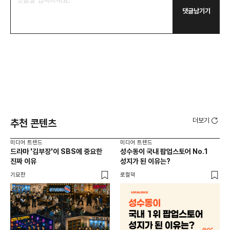
댓글남기기
더보기
추천 콘텐츠
미디어 트렌드
미디어 트렌드
미디
드라마 '김부장'이 SBS에 중요한
성수동이 국내 팝업스토어 No.1
요
진짜 이유
성지가 된 이유는?
않습
유튜
기묘한
로컬덕
유광