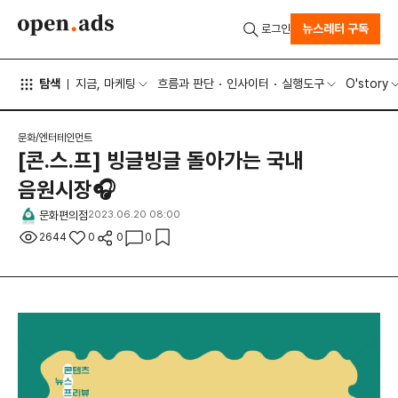
뉴스레터 구독
로그인
탐색
지금, 마케팅
흐름과 판단
인사이터
실행도구
O'story
문화/엔터테인먼트
[콘.스.프] 빙글빙글 돌아가는 국내
음원시장🎧
문화편의점
2023.06.20 08:00
2644
0
0
0