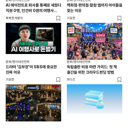
문화/엔터테인먼트
문화/엔터테인먼트
문화
AI 에이전트로 회사를 통째로 세웠다
백화점·편의점·알람 앱까지 아이돌을
성수
직원 0명, 인건비 0원의 여행사
찾는 이유
성지
제작기
똑똑한개발자
기묘한
로컬
문화/엔터테인먼트
문화/엔터테인먼트
문화
드라마 '김부장'이 SBS에 중요한
독립출판 비용 마련 가이드: 첫 책
북중
진짜 이유
출간을 위한 크라우드펀딩 방법
네
기묘한
와디즈
기묘