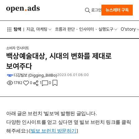
뉴스레터 구독
로그인
탐색
지금, 마케팅
흐름과 판단
인사이터
실행도구
O'story
소비자 인사이트
백상예술대상, 시대의 변화를 제대로
보여주다
디깅빌보 (Digging_BillBo)
2023.06.01 08:00
1782
0
1
0
아래 글은 브런치 '빌보'에 발행된 글입니다.
다양한 인사이트를 얻고 싶다면 옆 빌보 브런치 링크를 클릭
해주세요:) [
빌보 브런치 방문하기
]