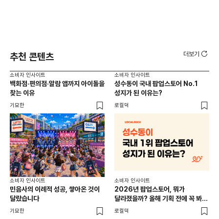
더보기
추천 콘텐츠
소비자 인사이트
소비자 인사이트
소비
백화점·편의점·알람 앱까지 아이돌을
성수동이 국내 팝업스토어 No.1
외국
찾는 이유
성지가 된 이유는?
남
이
기묘한
로컬덕
썸트
소비
소비자 인사이트
소비자 인사이트
CR
민음사의 이례적 성공, 쌓아온 것이
2026년 팝업스토어, 뭐가
개
달랐습니다
달라졌을까? 올해 기획 전에 꼭 봐야
할 트렌드 4가지
DX
기묘한
로컬덕