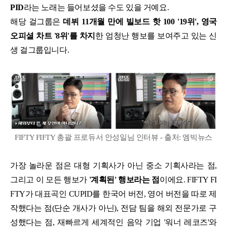
PID
라는 노래는 들어보셨을 수도 있을 거예요.
해당 걸그룹은
데뷔 11개월 만에 빌보드 핫 100 '19위', 영국
오피셜 차트 '8위'를 차지
한 엄청난 행보를 보여주고 있는 신
생 걸그룹입니다.
FIFTY FIFTY 총괄 프로듀서 안성일님 인터뷰 - 출처: 엠빅뉴스
가장 놀라운 점은 대형 기획사가 아닌 중소 기획사라는 점,
그리고 이 모든 행보가
'계획된' 행보라는 점
이에요. FIFTY FI
FTY가 대표곡인 CUPID를 한국어 버전, 영어 버전을 따로 제
작했다는 점(단순 개사가 아닌), 전담 팀을 해외 전문가로 구
성했다는 점, 재빠르게 세계적인 음악 기업 '워너 레코즈'와