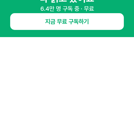
6.4만 명 구독 중 · 무료
NHN AD
지금 무료 구독하기
오픈애즈란
공지사항
제휴문의
인사이터 신청
뉴스레터
광고안내
경기도 성남시 분당구 대왕판교로645번길 16
대표 : 심도섭
사업자등록번호 : 144-81-27690(
사업자정보확인
)
통신판매업신고번호 : 2014-경기성남-1023
호스팅서비스사업자 : 오픈애즈
서비스•광고 문의 :
1800-2198
이메일 :
openads@openads.co.kr
이용약관
개인정보처리방침
instagram
thread
kakaotalk
© NHN AD. All rights reserved.