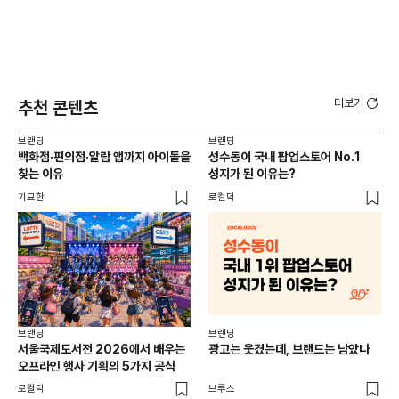
더보기
추천 콘텐츠
브랜딩
브랜딩
브랜
백화점·편의점·알람 앱까지 아이돌을
성수동이 국내 팝업스토어 No.1
10
찾는 이유
성지가 된 이유는?
마
기묘한
로컬덕
플랜
브랜딩
브랜딩
서울국제도서전 2026에서 배우는
광고는 웃겼는데, 브랜드는 남았나
오프라인 행사 기획의 5가지 공식
로컬덕
브루스