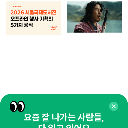
브랜
매년
주민
기
로컬
매주 화요일 아침,
요즘 잘 나가는 사람들,
마케팅 감각을 깨워 드릴게요!