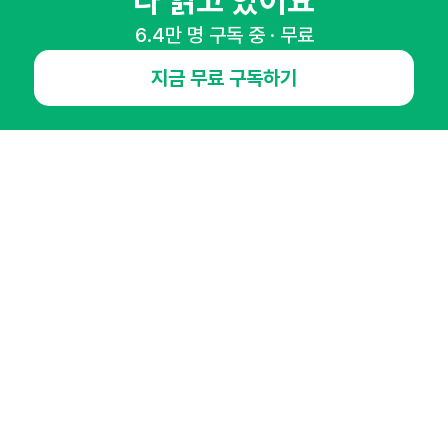
다 읽고 있어요
65,043명의 마케터를 성장시키는 뉴스레터
뉴스레터 구독하기
6.4만 명 구독 중 · 무료
지금 무료 구독하기
NHN AD
오픈애즈란
공지사항
제휴문의
인사이터 신청
뉴스레터
광고안내
경기도 성남시 분당구 대왕판교로645번길 16
대표 : 심도섭
사업자등록번호 : 144-81-27690(
사업자정보확인
)
통신판매업신고번호 : 2014-경기성남-1023
호스팅서비스사업자 : 오픈애즈
서비스•광고 문의 :
1800-2198
이메일 :
openads@openads.co.kr