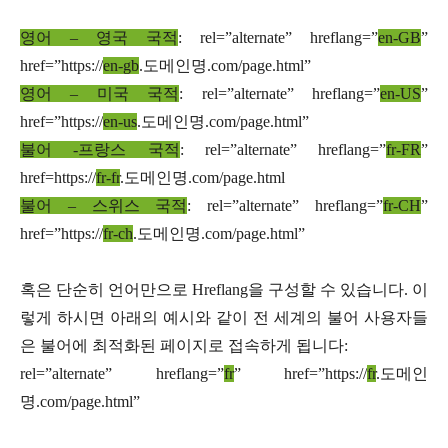
영어 – 영국 국적
: rel=”alternate” hreflang=”
en-GB
”
href=”https://
en-gb
.도메인명.com/page.html”
영어 – 미국 국적
: rel=”alternate” hreflang=”
en-US
”
href=”https://
en-us
.도메인명.com/page.html”
불어 -프랑스 국적
: rel=”alternate” hreflang=”
fr-FR
”
href=https://
fr-fr
.도메인명.com/page.html
불어 – 스위스 국적
: rel=”alternate” hreflang=”
fr-CH
”
href=”https://
fr-ch
.도메인명.com/page.html”
혹은 단순히 언어만으로 Hreflang을 구성할 수 있습니다. 이
렇게 하시면 아래의 예시와 같이 전 세계의 불어 사용자들
은 불어에 최적화된 페이지로 접속하게 됩니다:
rel=”alternate” hreflang=”
fr
” href=”https://
fr
.도메인
명.com/page.html”