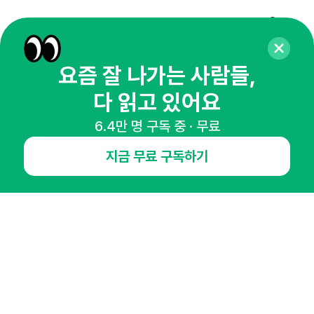
매주 화요일 아침,
마케팅 감각을 깨워 드릴게요!
요즘 잘 나가는 사람들,
65,043명의 마케터를 성장시키는 뉴스레터
뉴스레터 구독하기
다 읽고 있어요
6.4만 명 구독 중 · 무료
지금 무료 구독하기
NHN AD
오픈애즈란
공지사항
제휴문의
인사이터 신청
뉴스레터
광고안내
경기도 성남시 분당구 대왕판교로645번길 16
대표 : 심도섭
사업자등록번호 : 144-81-27690(
사업자정보확인
)
통신판매업신고번호 : 2014-경기성남-1023
호스팅서비스사업자 : 오픈애즈