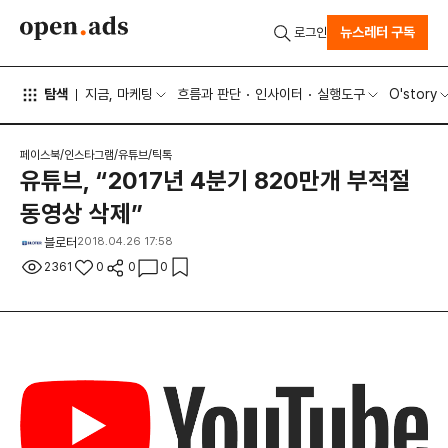
뉴스레터 구독
로그인
탐색
지금, 마케팅
흐름과 판단
인사이터
실행도구
O'story
페이스북/인스타그램/유튜브/틱톡
유튜브, “2017년 4분기 820만개 부적절
동영상 삭제”
블로터
2018.04.26 17:58
2361
0
0
0