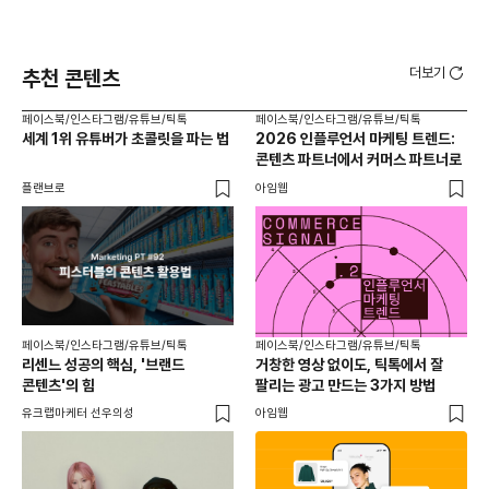
더보기
추천 콘텐츠
페이스북/인스타그램/유튜브/틱톡
페이스북/인스타그램/유튜브/틱톡
페이
세계 1위 유튜버가 초콜릿을 파는 법
2026 인플루언서 마케팅 트렌드:
브
콘텐츠 파트너에서 커머스 파트너로
팬
플랜브로
아임웹
유크
페이스북/인스타그램/유튜브/틱톡
페이스북/인스타그램/유튜브/틱톡
리센느 성공의 핵심, '브랜드
거창한 영상 없이도, 틱톡에서 잘
콘텐츠'의 힘
팔리는 광고 만드는 3가지 방법
유크랩마케터 선우의성
아임웹
페이