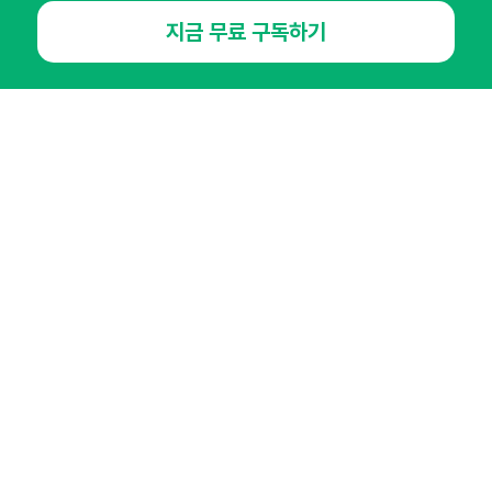
매주 화요일 아침,
지금 무료 구독하기
마케팅 감각을 깨워 드릴게요!
65,043명의 마케터를 성장시키는 뉴스레터
뉴스레터 구독하기
NHN AD
오픈애즈란
공지사항
제휴문의
인사이터 신청
뉴스레터
광고안내
경기도 성남시 분당구 대왕판교로645번길 16
대표 : 심도섭
사업자등록번호 : 144-81-27690(
사업자정보확인
)
통신판매업신고번호 : 2014-경기성남-1023
호스팅서비스사업자 : 오픈애즈
서비스•광고 문의 :
1800-2198