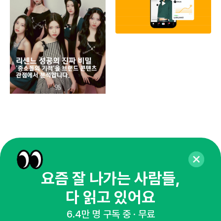
동
브
유크
요즘 잘 나가는 사람들,
다 읽고 있어요
6.4만 명 구독 중 · 무료