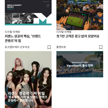
디지털 마케팅
디지털 마케팅
리센느 성공의 핵심, '브랜드
첫 1만 고객은 광고 없이 모았어요
콘텐츠'의 힘
유크랩마케터 선우의성
플랜브로
디지
AI
쇼핑
똑똑