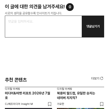
이 글에 대한 의견을 남겨주세요!
0
서로의 생각을 공유할수록 인사이트가 커집니다.
댓글남기기
더보기
추천 콘텐츠
디지털 마케팅
디지털 마케팅
디지
미디어&마켓 리포트 2026년 7월
북중미 월드컵, 유일한 승자는
브
호
네이버 치지직?
팬
CJ메조미디어 Insight M
기묘한
유크