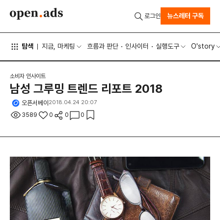
뉴스레터 구독
로그인
탐색
지금, 마케팅
흐름과 판단
인사이터
실행도구
O'story
소비자 인사이트
남성 그루밍 트렌드 리포트 2018
오픈서베이
2018.04.24 20:07
3589
0
0
0