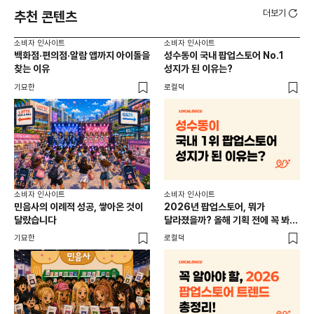
더보기
추천 콘텐츠
소비자 인사이트
소비자 인사이트
소비
백화점·편의점·알람 앱까지 아이돌을
성수동이 국내 팝업스토어 No.1
외국
찾는 이유
성지가 된 이유는?
남
이
기묘한
로컬덕
썸트
소비
소비자 인사이트
소비자 인사이트
CR
민음사의 이례적 성공, 쌓아온 것이
2026년 팝업스토어, 뭐가
개
달랐습니다
달라졌을까? 올해 기획 전에 꼭 봐야
할 트렌드 4가지
DX
기묘한
로컬덕