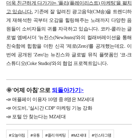
더욱 친근하게 다가가는 '플리(플레이리스트) 마케팅'을 펼치
고 있습니다.
기존에 잘 알려진 광고음악(CM송)을 트렌디하
게 재해석한 곡부터 오감을 힐링해주는 노래까지 다양한 음
원들이 소비자들의 귀를 자극하고 있습니다.
코카-콜라는 글
로벌 엠베서더 '뉴진스(NewJeans)'와의 컬래버레이션을 통해
친숙함에 힙함을 더한 신곡 '제로(Zero)'를 공개했는데요. 이
번에 공개된 'Zero'는 뉴진스와 글로벌 뮤직 플랫폼인 '코-크
스튜디오(Coke Studio)'와의 협업 프로젝트입니다.
🌞
'
어제
아침'으로
되돌아가기>
📣 애플페이 이용자 10명 중 8명은 MZ세대
📣 어도비, '실시간 CDP' 마케팅 기능 강화
📣 포털 안 찾는다는 MZ세대
#오늘아침
#유통
#플리 마케팅
#MZ세대
#인스타그램