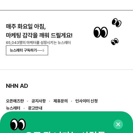
매주 화요일 아침,
마케팅 감각을 깨워 드릴게요!
65,043명의 마케터를 성장시키는 뉴스레터
뉴스레터 구독하기
NHN AD
오픈애즈란
공지사항
제휴문의
인사이터 신청
뉴스레터
광고안내
경기도 성남시 분당구 대왕판교로645번길 16
대표 : 심도섭
사업자등록번호 : 144-81-27690(
사업자정보확인
)