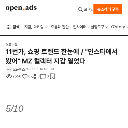
뉴스레터 구독
로그인
탐색
지금, 마케팅
흐름과 판단
인사이터
실행도구
O'story
오늘아침
11번가, 쇼핑 트렌드 한눈에 / "인스타에서
봤어" MZ 컬렉터 지갑 열었다
오픈애즈
2023.05.10 06:00
2556
0
0
0
5/10