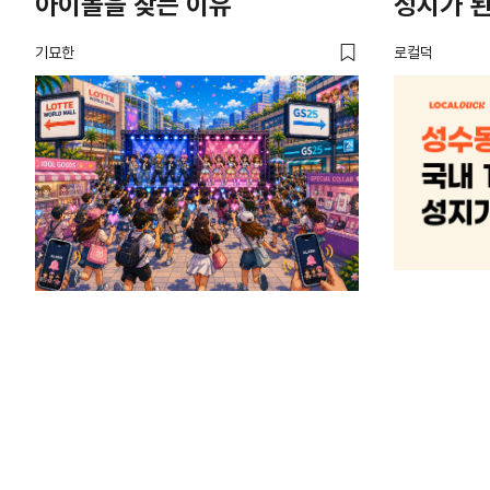
아이돌을 찾는 이유
성지가 된
기묘한
로컬덕