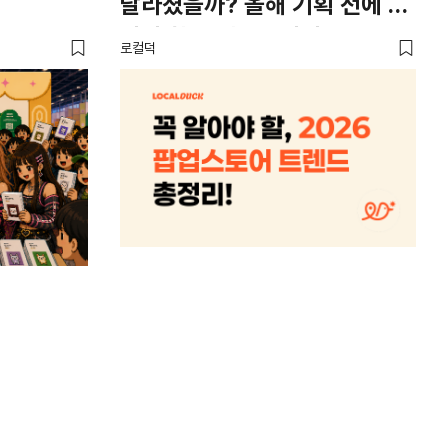
달라졌을까? 올해 기획 전에 꼭
남
봐야 할 트렌드 4가지
뜨
로컬덕
썸트