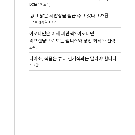
DXE(디엑스이)
😮그 낡은 서랍장을 월급 주고 샀다고??🗄️
미래에셋증권 매거진
아로나민은 이제 파란색? 아로나민
리브랜딩으로 보는 웰니스와 상황 최적화 전략
노준영
다이소, 식품은 뷰티·건기식과는 달라야 합니다
기묘한