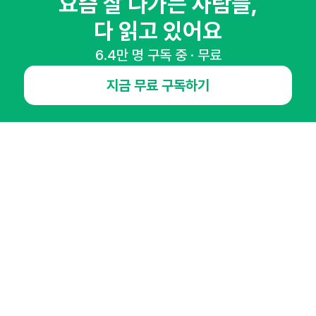
요즘 잘 나가는 사람들,
다 읽고 있어요
6.4만 명 구독 중 · 무료
NHN AD
지금 무료 구독하기
오픈애즈란
공지사항
제휴문의
인사이터 신청
뉴스레터
광고안내
경기도 성남시 분당구 대왕판교로645번길 16
대표 : 심도섭
사업자등록번호 : 144-81-27690(
사업자정보확인
)
통신판매업신고번호 : 2014-경기성남-1023
호스팅서비스사업자 : 오픈애즈
서비스•광고 문의 :
1800-2198
이메일 :
openads@openads.co.kr
이용약관
개인정보처리방침
instagram
thread
kakaotalk