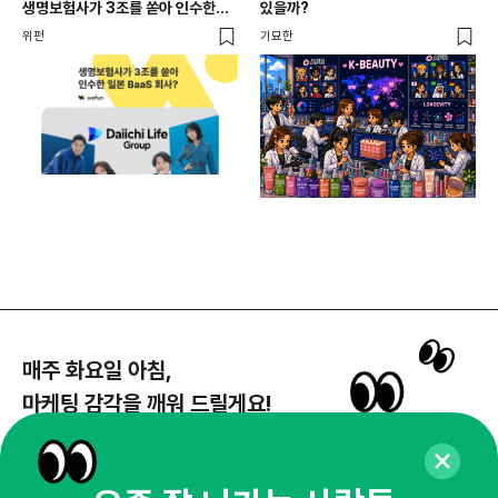
생명보험사가 3조를 쏟아 인수한
있을까?
달
일본 BaaS 회사의 정체는?
위펀
기묘한
기묘
매주 화요일 아침,
마케팅 감각을 깨워 드릴게요!
65,043명의 마케터를 성장시키는 뉴스레터
뉴스레터 구독하기