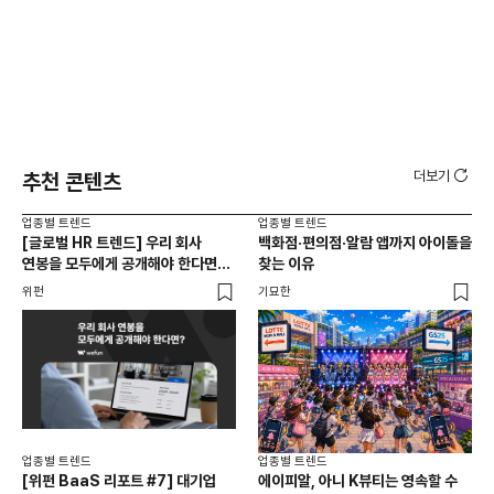
더보기
추천 콘텐츠
업종별 트렌드
업종별 트렌드
업종
[글로벌 HR 트렌드] 우리 회사
백화점·편의점·알람 앱까지 아이돌을
드라
연봉을 모두에게 공개해야 한다면? |
찾는 이유
진
급여 투명성 법, 해외 사례, 연봉
위펀
기묘한
기묘
공개, 채용 공고
업종별 트렌드
업종별 트렌드
업종
[위펀 BaaS 리포트 #7] 대기업
에이피알, 아니 K뷰티는 영속할 수
민음