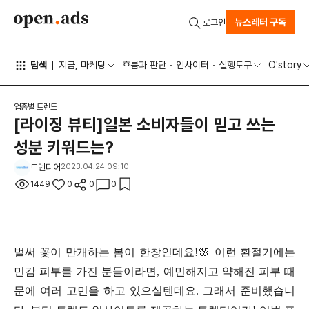
뉴스레터 구독
로그인
탐색
지금, 마케팅
흐름과 판단
인사이터
실행도구
O'story
업종별 트렌드
[라이징 뷰티]일본 소비자들이 믿고 쓰는
성분 키워드는?
트렌디어
2023.04.24 09:10
1449
0
0
0
벌써 꽃이 만개하는 봄이 한창인데요!🌸 이런 환절기에는
민감 피부를 가진 분들이라면, 예민해지고 약해진 피부 때
문에 여러 고민을 하고 있으실텐데요. 그래서 준비했습니