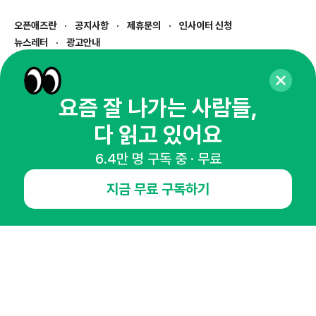
오픈애즈란
공지사항
제휴문의
인사이터 신청
뉴스레터
광고안내
경기도 성남시 분당구 대왕판교로645번길 16
대표 : 심도섭
사업자등록번호 : 144-81-27690(
사업자정보확인
)
요즘 잘 나가는 사람들,
통신판매업신고번호 : 2014-경기성남-1023
다 읽고 있어요
호스팅서비스사업자 : 오픈애즈
서비스•광고 문의 :
1800-2198
6.4만 명 구독 중 · 무료
이메일 :
openads@openads.co.kr
지금 무료 구독하기
이용약관
개인정보처리방침
instagram
thread
kakaotalk
© NHN AD. All rights reserved.