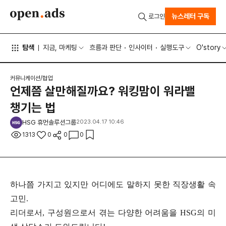
뉴스레터 구독
로그인
탐색
지금, 마케팅
흐름과 판단
인사이터
실행도구
O'story
커뮤니케이션/협업
언제쯤 살만해질까요? 워킹맘이 워라밸
챙기는 법
HSG 휴먼솔루션그룹
2023.04.17 10:46
1313
0
0
0
하나쯤 가지고 있지만 어디에도 말하지 못한 직장생활 속
고민.
리더로서, 구성원으로서 겪는 다양한 어려움을 HSG의 미