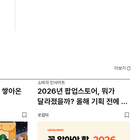
더보기
소비자 인사이트
소비
 쌓아온
2026년 팝업스토어, 뭐가
외
달라졌을까? 올해 기획 전에 꼭
남
봐야 할 트렌드 4가지
뜨
로컬덕
썸트