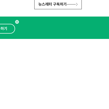
뉴스레터 구독하기
독하기
인사이터 신청
뉴스레터
광고안내
대표 : 심도섭
보확인
)
통신판매업신고번호 : 2014-경기성남-1023
문의 :
1800-2198
이메일 :
openads@openads.co.kr