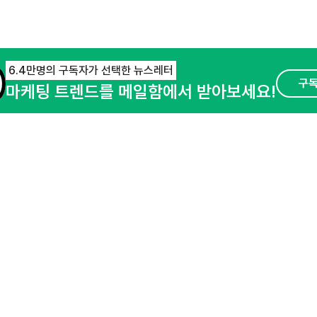
6.4만명의 구독자가 선택한 뉴스레터
구
마케팅 트렌드를 메일함에서 받아보세요!
오픈애즈란
공지사항
제휴문의
경기도 성남시 분당구 대왕판교로645번길 16
사업자등록번호 : 144-81-27690(
사업자정
호스팅서비스사업자 : 오픈애즈
서비스•광고 
이용약관
개인정보처리방침
© NHN AD. All rights reserved.