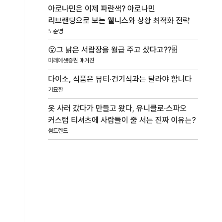
아로나민은 이제 파란색? 아로나민
리브랜딩으로 보는 웰니스와 상황 최적화 전략
노준영
😮그 낡은 서랍장을 월급 주고 샀다고??🗄️
미래에셋증권 매거진
다이소, 식품은 뷰티·건기식과는 달라야 합니다
기묘한
옷 사러 갔다가 만들고 왔다, 유니클로·스파오
커스텀 티셔츠에 사람들이 줄 서는 진짜 이유는?
썸트렌드