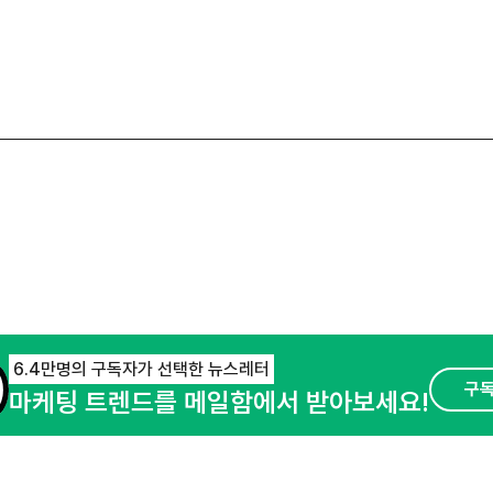
6.4만명의 구독자가 선택한 뉴스레터
구
마케팅 트렌드를 메일함에서 받아보세요!
오픈애즈란
공지사항
제휴문의
경기도 성남시 분당구 대왕판교로645번길 16
사업자등록번호 : 144-81-27690(
사업자정