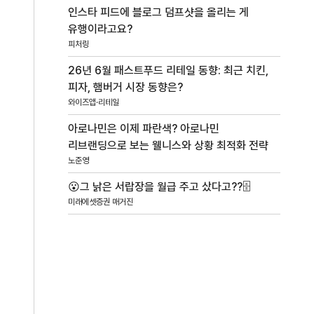
인스타 피드에 블로그 덤프샷을 올리는 게
유행이라고요?
피처링
26년 6월 패스트푸드 리테일 동향: 최근 치킨,
피자, 햄버거 시장 동향은?
와이즈앱·리테일
아로나민은 이제 파란색? 아로나민
리브랜딩으로 보는 웰니스와 상황 최적화 전략
노준영
😮그 낡은 서랍장을 월급 주고 샀다고??🗄️
미래에셋증권 매거진