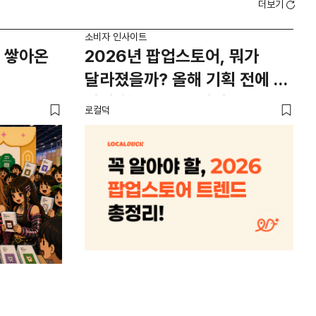
더보기
소비자 인사이트
소비
 쌓아온
2026년 팝업스토어, 뭐가
외
달라졌을까? 올해 기획 전에 꼭
남
봐야 할 트렌드 4가지
뜨
로컬덕
썸트