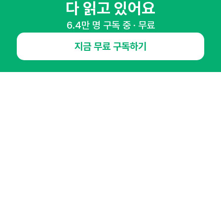
다 읽고 있어요
NHN AD
6.4만 명 구독 중 · 무료
오픈애즈란
공지사항
제휴문의
인사이터 신청
지금 무료 구독하기
뉴스레터
광고안내
경기도 성남시 분당구 대왕판교로645번길 16
대표 : 심도섭
사업자등록번호 : 144-81-27690(
사업자정보확인
)
통신판매업신고번호 : 2014-경기성남-1023
호스팅서비스사업자 : 오픈애즈
서비스•광고 문의 :
1800-2198
이메일 :
openads@openads.co.kr
이용약관
개인정보처리방침
instagram
thread
kakaotalk
© NHN AD. All rights reserved.