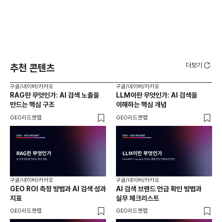
더보기
추천 콘텐츠
구글/네이버/카카오
구글/네이버/카카오
구글
RAG란 무엇인가: AI 검색 노출을
LLM이란 무엇인가: AI 검색을
AI
만드는 핵심 구조
이해하는 핵심 개념
체
GEO리드젠랩
GEO리드젠랩
GE
구글/네이버/카카오
구글/네이버/카카오
구글
GEO ROI 측정 방법과 AI 검색 성과
AI 검색 브랜드 언급 확인 방법과
롱테
지표
실무 체크리스트
SE
GEO리드젠랩
GEO리드젠랩
GE