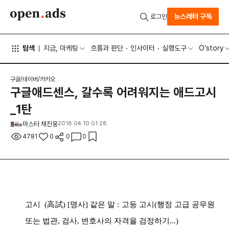
뉴스레터 구독
로그인
탐색
지금, 마케팅
흐름과 판단
인사이터
실행도구
O'story
구글/네이버/카카오
구글애드센스, 갈수록 어려워지는 애드고시
_1탄
마스터 채진웅
2018.04.10 01:28
4781
0
0
0
고시 (高試) [명사] 같은 말 : 고등 고시(행정 고급 공무원
또는 법관, 검사, 변호사의 자격을 검정하기...)