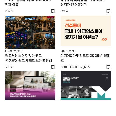
진짜 이유
성지가 된 이유는?
않습
유튜
기묘한
로컬덕
유광
미디어 트렌드
미디어 트렌드
미디
광고처럼 보이지 않는 광고,
미디어&마켓 리포트 2026년 6월
연령
콘텐츠형 광고 사례로 보는 활용법
호
타
꾸밈
심미솔
CJ메조미디어 Insight M
DM
함께
각