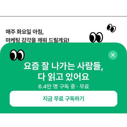
매주 화요일 아침,
마케팅 감각을 깨워 드릴게요!
65,043명의 마케터를 성장시키는 뉴스레터
뉴스레터 구독하기
요즘 잘 나가는 사람들,
다 읽고 있어요
6.4만 명 구독 중 · 무료
NHN AD
지금 무료 구독하기
오픈애즈란
공지사항
제휴문의
인사이터 신청
뉴스레터
광고안내
경기도 성남시 분당구 대왕판교로645번길 16
대표 : 심도섭