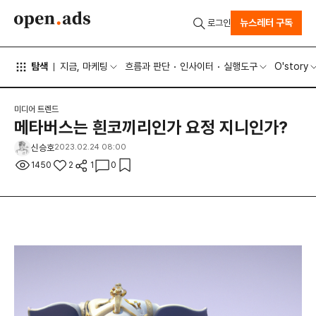
뉴스레터 구독
로그인
탐색
지금, 마케팅
흐름과 판단
인사이터
실행도구
O'story
미디어 트렌드
메타버스는 흰코끼리인가 요정 지니인가?
신승호
2023.02.24 08:00
1450
2
1
0