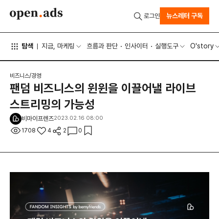
뉴스레터 구독
로그인
탐색
지금, 마케팅
흐름과 판단
인사이터
실행도구
O'story
비즈니스/경영
팬덤 비즈니스의 윈윈을 이끌어낼 라이브
스트리밍의 가능성
비마이프렌즈
2023.02.16 08:00
1708
4
2
0