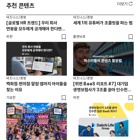
더보기
추천 콘텐츠
비즈니스/경영
비즈니스/경영
비즈
[글로벌 HR 트렌드] 우리 회사
세계 1위 유튜버가 초콜릿을 파는 법
에이
연봉을 모두에게 공개해야 한다면? |
있
급여 투명성 법, 해외 사례, 연봉
위펀
플랜브로
기묘
공개, 채용 공고
비즈니스/경영
비즈니스/경영
백화점·편의점·알람 앱까지 아이돌을
[위펀 BaaS 리포트 #7] 대기업
비즈
찾는 이유
생명보험사가 3조를 쏟아 인수한
광고
일본 BaaS 회사의 정체는?
공
기묘한
위펀
플랜