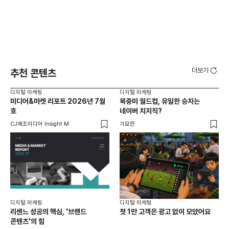
더보기
추천 콘텐츠
디지털 마케팅
디지털 마케팅
디지
미디어&마켓 리포트 2026년 7월
북중미 월드컵, 유일한 승자는
브
호
네이버 치지직?
팬
CJ메조미디어 Insight M
기묘한
유크
디지털 마케팅
디지털 마케팅
리센느 성공의 핵심, '브랜드
첫 1만 고객은 광고 없이 모았어요
콘텐츠'의 힘