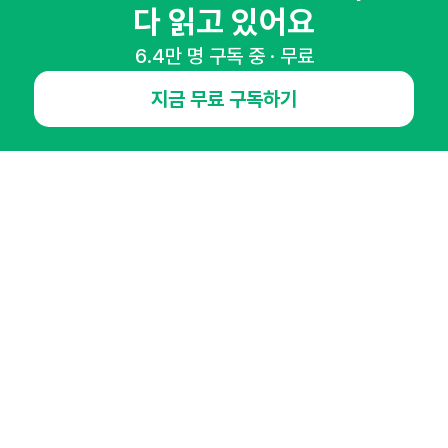
마케팅 감각을 깨워 드릴게요!
다 읽고 있어요
65,043명의 마케터를 성장시키는 뉴스레터
6.4만 명 구독 중 · 무료
뉴스레터 구독하기
지금 무료 구독하기
NHN AD
오픈애즈란
공지사항
제휴문의
인사이터 신청
뉴스레터
광고안내
경기도 성남시 분당구 대왕판교로645번길 16
대표 : 심도섭
사업자등록번호 : 144-81-27690(
사업자정보확인
)
통신판매업신고번호 : 2014-경기성남-1023
호스팅서비스사업자 : 오픈애즈
서비스•광고 문의 :
1800-2198
이메일 :
openads@openads.co.kr