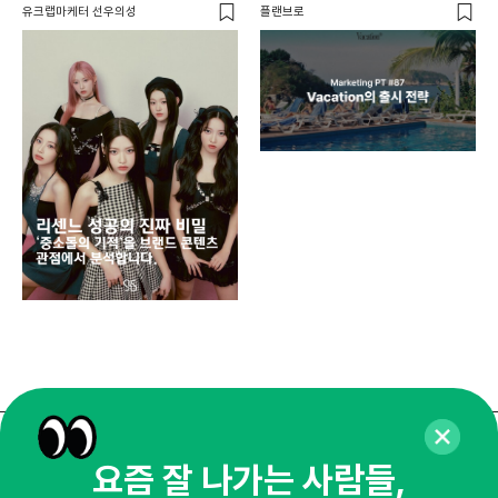
유크랩마케터 선우의성
플랜브로
디지
AI
쇼핑
똑똑
매주 화요일 아침,
요즘 잘 나가는 사람들,