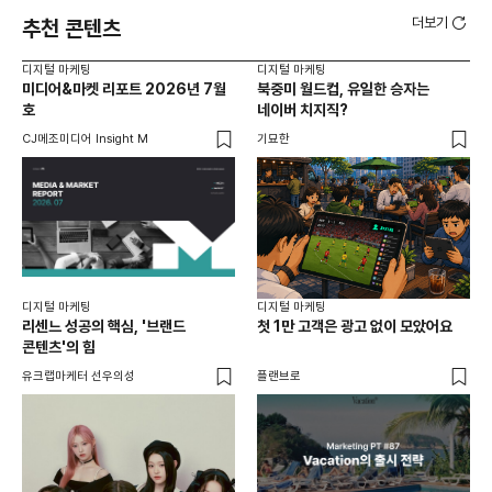
더보기
추천 콘텐츠
디지털 마케팅
디지털 마케팅
디지
미디어&마켓 리포트 2026년 7월
북중미 월드컵, 유일한 승자는
브
호
네이버 치지직?
팬
CJ메조미디어 Insight M
기묘한
유크
디지털 마케팅
디지털 마케팅
리센느 성공의 핵심, '브랜드
첫 1만 고객은 광고 없이 모았어요
콘텐츠'의 힘
유크랩마케터 선우의성
플랜브로
디지
AI
쇼핑