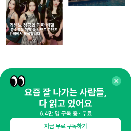
똑똑
매주 화요일 아침,
요즘 잘 나가는 사람들,
마케팅 감각을 깨워 드릴게요!
다 읽고 있어요
65,043명의 마케터를 성장시키는 뉴스레터
6.4만 명 구독 중 · 무료
뉴스레터 구독하기
지금 무료 구독하기