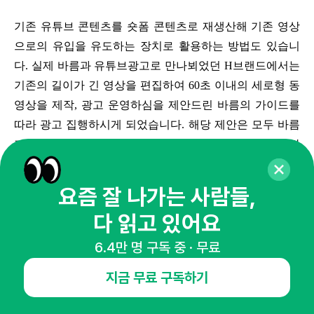
기존 유튜브 콘텐츠를 숏폼 콘텐츠로 재생산해 기존 영상
으로의 유입을 유도하는 장치로 활용하는 방법도 있습니
다. 실제 바름과 유튜브광고로 만나뵈었던 H브랜드에서는
기존의 길이가 긴 영상을 편집하여 60초 이내의 세로형 동
영상을 제작, 광고 운영하심을 제안드린 바름의 가이드를
따라 광고 집행하시게 되었습니다. 해당 제안은 모두 바름
기존 내부 A/B 테스트를 통해 체크해두었던 데이터를 기반
으로 설명드렸고, H브랜드 결과 또한 기존 긴 영상으로 광
고했던 지표 대비 70% 낮은 CPC 및 50% 낮은 전환당 비용
요즘 잘 나가는 사람들,
의 결과값을 얻게 되었습니다.
다 읽고 있어요
이렇듯 저희 바름에서는 클라이언트분들의 브랜드 분석
6.4만 명 구독 중 · 무료
후, 플랫폼별 특성을 고려하여 매체 제안드리고 있습니다.
지금 무료 구독하기
또한 어떤 소구점을 주력으로 어떠한 주제의 소재를 구성
해야 할지(스토리텔링,정보성,특수효과&필터,크리에이터