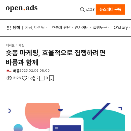
뉴스레터 구독
로그인
탐색
지금, 마케팅
흐름과 판단
인사이터
실행도구
O'story
디지털 마케팅
숏폼 마케팅, 효율적으로 집행하려면
바름과 함께
바름
2023.02.06 08:00
3126
1
2
0