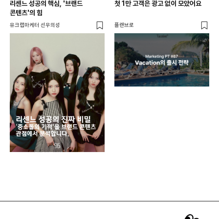
리센느 성공의 핵심, '브랜드
첫 1만 고객은 광고 없이 모았어요
콘텐츠'의 힘
유크랩마케터 선우의성
플랜브로
디지
AI
쇼핑
똑똑