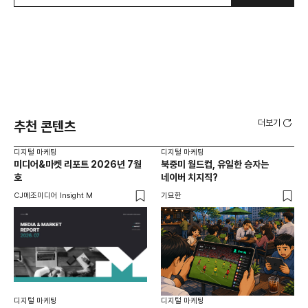
더보기
추천 콘텐츠
디지털 마케팅
디지털 마케팅
디지
미디어&마켓 리포트 2026년 7월
북중미 월드컵, 유일한 승자는
브
호
네이버 치지직?
팬
CJ메조미디어 Insight M
기묘한
유크
디지털 마케팅
디지털 마케팅