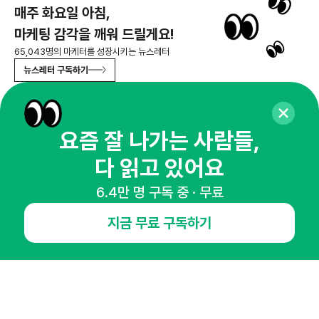
매주 화요일 아침,
마케팅 감각을 깨워 드릴게요!
65,043명의 마케터를 성장시키는 뉴스레터
뉴스레터 구독하기
요즘 잘 나가는 사람들,
NHN AD
다 읽고 있어요
6.4만 명 구독 중 · 무료
오픈애즈란
공지사항
제휴문의
인사이터 신청
뉴스레터
광고안내
지금 무료 구독하기
경기도 성남시 분당구 대왕판교로645번길 16
대표 : 심도섭
사업자등록번호 : 144-81-27690(
사업자정보확인
)
통신판매업신고번호 : 2014-경기성남-1023
호스팅서비스사업자 : 오픈애즈
서비스•광고 문의 :
1800-2198