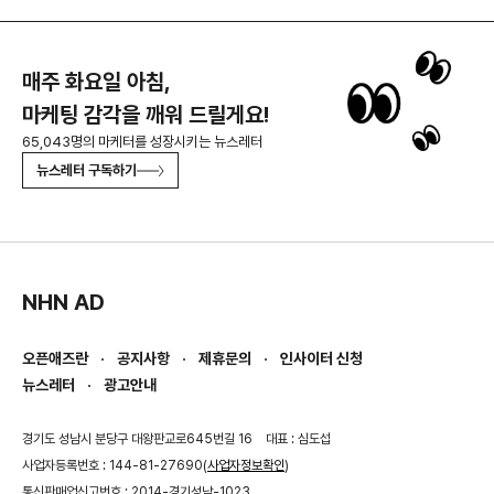
매주 화요일 아침,
마케팅 감각을 깨워 드릴게요!
65,043명의 마케터를 성장시키는 뉴스레터
뉴스레터 구독하기
NHN AD
오픈애즈란
공지사항
제휴문의
인사이터 신청
뉴스레터
광고안내
경기도 성남시 분당구 대왕판교로645번길 16
대표 : 심도섭
사업자등록번호 : 144-81-27690(
사업자정보확인
)
통신판매업신고번호 : 2014-경기성남-1023