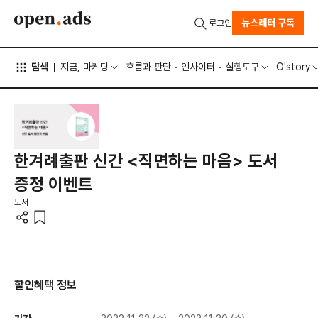
뉴스레터 구독
로그인
탐색
지금, 마케팅
흐름과 판단
인사이터
실행도구
O'story
한겨례출판 신간 <직면하는 마음> 도서
증정 이벤트
도서
할인혜택 정보