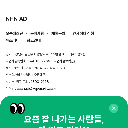
NHN AD
오픈애즈란
공지사항
제휴문의
인사이터 신청
뉴스레터
광고안내
경기도 성남시 분당구 대왕판교로645번길 16
대표 : 심도섭
사업자등록번호 : 144-81-27690(
사업자정보확인
)
통신판매업신고번호 : 2014-경기성남-1023
호스팅서비스사업자 : 오픈애즈
서비스•광고 문의 :
1800-2198
이메일 :
openads@openads.co.kr
이용약관
개인정보처리방침
instagram
thread
kakaotalk
요즘 잘 나가는 사람들,