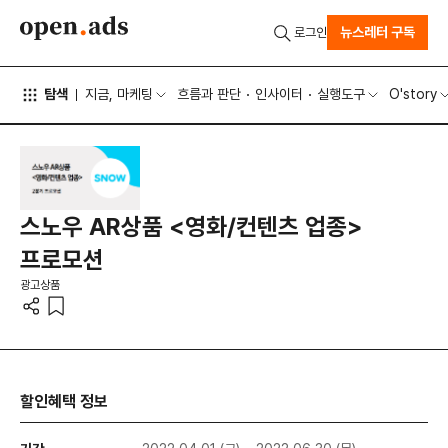
뉴스레터 구독
로그인
탐색
지금, 마케팅
흐름과 판단
인사이터
실행도구
O'story
스노우 AR상품 <영화/컨텐츠 업종>
프로모션
광고상품
할인혜택 정보