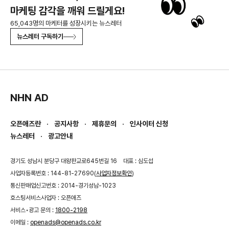
마케팅 감각을 깨워 드릴게요!
65,043명의 마케터를 성장시키는 뉴스레터
뉴스레터 구독하기
NHN AD
오픈애즈란
공지사항
제휴문의
인사이터 신청
뉴스레터
광고안내
경기도 성남시 분당구 대왕판교로645번길 16
대표 : 심도섭
사업자등록번호 : 144-81-27690(
사업자정보확인
)
통신판매업신고번호 : 2014-경기성남-1023
호스팅서비스사업자 : 오픈애즈
서비스•광고 문의 :
1800-2198
이메일 :
openads@openads.co.kr