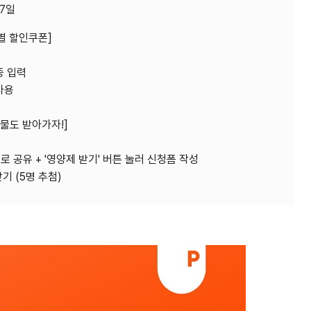
27일
특별 할인쿠폰]
종 입력
사용
선물도 받아가자!]
 공유 + '영양제 받기' 버튼 눌러 신청폼 작성
받기 (5명 추첨)