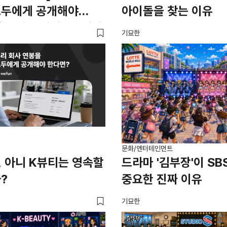
모두에게 공개해야
아이돌을 찾는 이유
| 급여 투명성 법, 해외
기묘한
봉 공개, 채용 공고
문화/엔터테인먼트
 아니 K뷰티는 영속할
드라마 '김부장'이 SB
?
중요한 진짜 이유
기묘한