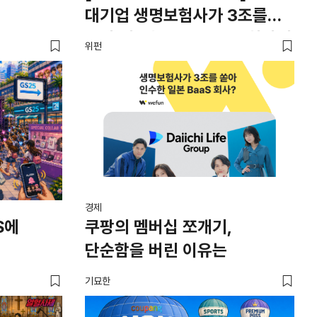
대기업 생명보험사가 3조를
쏟아 인수한 일본 BaaS 회사의
위펀
정체는?
경제
S에
쿠팡의 멤버십 쪼개기,
단순함을 버린 이유는
기묘한