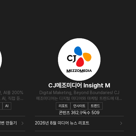
CJ메조미디어 Insight M
, AI를 200%
Digital Maketing, Beyond Boundaries! CJ
I, 직접 듣고,
메조미디어는 디지털 미디어와 마케팅 트렌드에 대한
합니다.
업계 최신 정보와 인사이트를 제공합니다.
AI
리포트
인사이트
트렌드
콘텐츠
362
구독수
509
답변 만들기
2026년 8월 미디어 뉴스 리포트