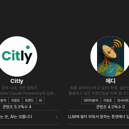
Citly
에디
I 검색 시대, 어떤 업체가
AI를 공부하는(하고 싶은) 학생, 일반인
mini·Claude·Perplexity에 실제로
활용하고 싶은 직장인들을 위해 씁니다. A
되는지 데이터로 추적합니다.
공부하고, 경험한 것을 공유
터분석
리포트
트렌드
AI
데이터분석
리포트
인사이트
콘텐츠
5
구독수
4
콘텐츠
4
구독수
0
 돈, AI는 모릅니다
LLM에 필터 씌워서 원하는 톤앤매너 