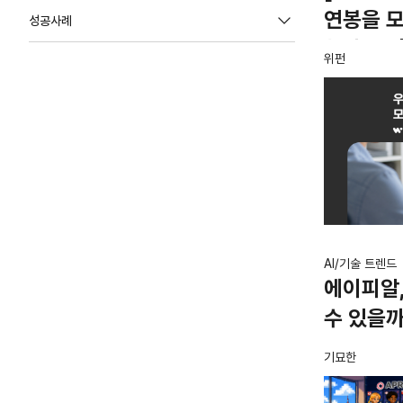
연봉을 
성공사례
한다면? 
위펀
사례, 연
AI/기술 트렌드
에이피알,
수 있을까
기묘한