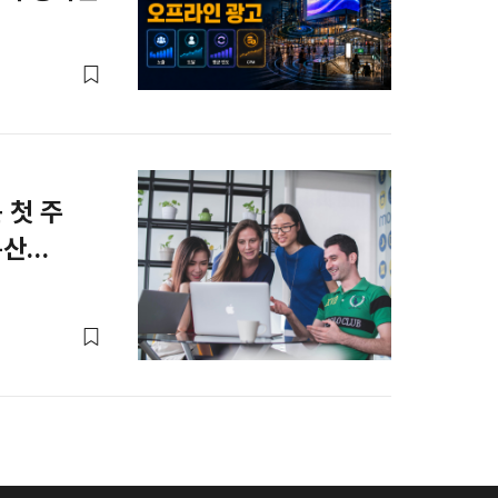
 첫 주
분산