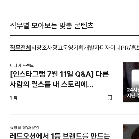
직무별 모아보는 맞춤 콘텐츠
직무전체
시장조사
광고운영
기획
개발자
디자이너
PR/홍
미디어 트렌드
[인스타그램 7월 11일 Q&A] 다른
사람의 릴스를 내 스토리에
공유하는 게 그 사람에게 실제로
위픽
도움이 되나요?!
쇼핑몰 창업/운영
레드오션에서 1등 브랜드를 만드는