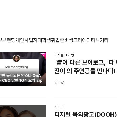
보
브랜딩
개인사업자
대학생
취업준비생
크리에이티브
기타
디지털 마케팅
'결'이 다른 브이로그, '
진이'의 주인공을 만나다!
잉크닷
데이터
디지털 옥외광고(DOOH