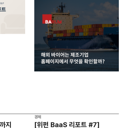
경제
앱까지
[위펀 BaaS 리포트 #7]