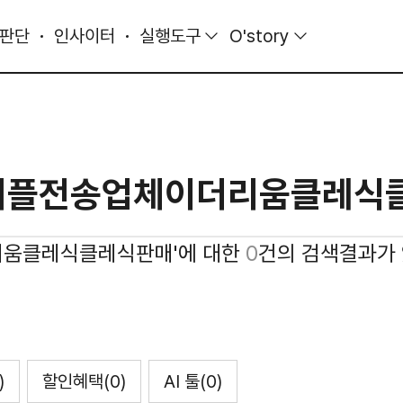
 판단
인사이터
실행도구
O'story
이더리움클레식클레식판매'에 대한
0
건의 검색결과가 
)
할인혜택
(0)
AI 툴
(0)