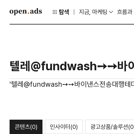
탐색
지금, 마케팅
흐름과
'텔레@fundwash➙➙바이낸스전송대행테
콘텐츠
(0)
인사이터
(0)
광고상품/솔루션
(0