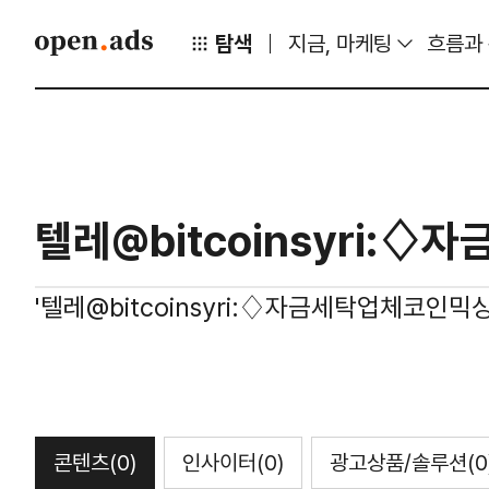
탐색
지금, 마케팅
흐름과
'텔레@bitcoinsyri:♢자금세탁업체코인믹
콘텐츠
(0)
인사이터
(0)
광고상품/솔루션
(0