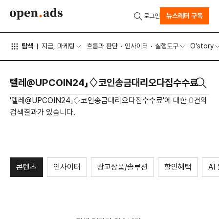
뉴스레터 구독
로그인
탐색
지금, 마케팅
흐름과 판단
인사이터
실행도구
O'story
'텔레@UPCOIN24」♢코인송금대리오다집수수료'에 대한
0
건의
검색결과가 있습니다.
콘텐츠
인사이터
광고상품/솔루션
할인혜택
AI