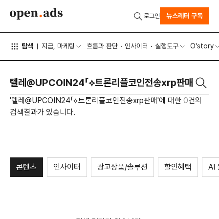
뉴스레터 구독
로그인
탐색
지금, 마케팅
흐름과 판단
인사이터
실행도구
O'story
'텔레@UPCOIN24「⟡트론리플코인전송xrp판매'에 대한
0
건의
검색결과가 있습니다.
콘텐츠
인사이터
광고상품/솔루션
할인혜택
AI