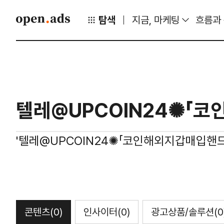
탐색
지금, 마케팅
흐름과
'텔레@UPCOIN24✺「코인해외지갑매입핸
콘텐츠
(0)
인사이터
(0)
광고상품/솔루션
(0