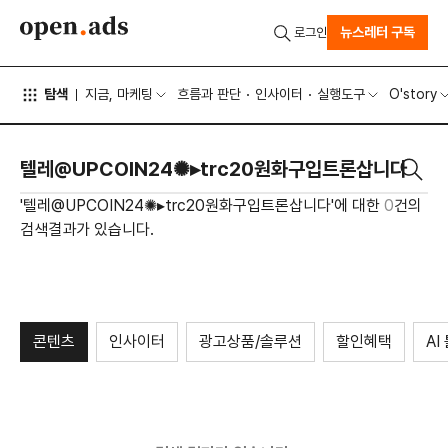
뉴스레터 구독
로그인
탐색
지금, 마케팅
흐름과 판단
인사이터
실행도구
O'story
'텔레@UPCOIN24✺▸trc20원화구입트론삽니다'에 대한
0
건의
검색결과가 있습니다.
콘텐츠
인사이터
광고상품/솔루션
할인혜택
AI