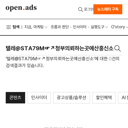
뉴스레터 구독
로그인
탐색
지금, 마케팅
흐름과 판단
인사이터
실행도구
O'story
'텔레@STA79M☞↗청부의뢰하는곳예산흥신소'에 대한
0
건의
검색결과가 있습니다.
콘텐츠
인사이터
광고상품/솔루션
할인혜택
AI