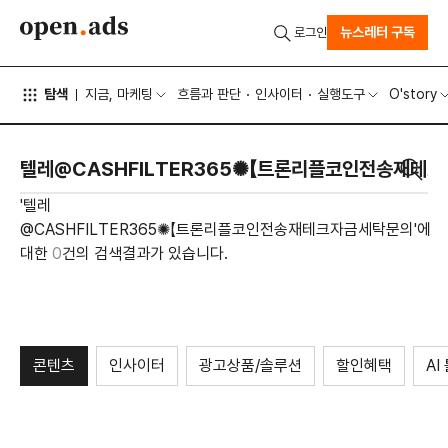
뉴스레터 구독
로그인
탐색
지금, 마케팅
흐름과 판단
인사이터
실행도구
O'story
'텔레
@CASHFILTER365✺【트론리플코인전송재테크자금세탁문의'에
대한
0
건의 검색결과가 있습니다.
콘텐츠
인사이터
광고상품/솔루션
할인혜택
AI