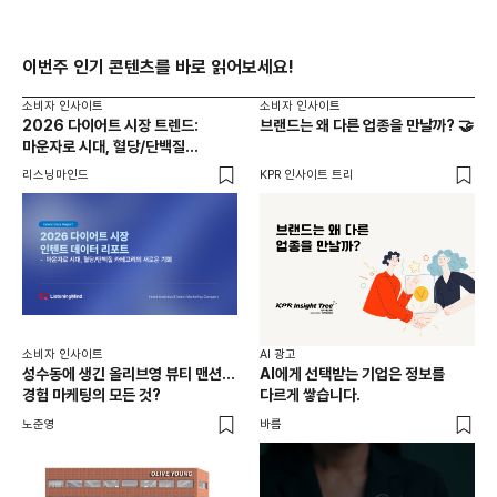
이번주 인기 콘텐츠를 바로 읽어보세요!
소비자 인사이트
소비자 인사이트
2026 다이어트 시장 트렌드:
브랜드는 왜 다른 업종을 만날까? 🤝
마운자로 시대, 혈당/단백질
카테고리의 새로운 기회
리스닝마인드
KPR 인사이트 트리
소비자 인사이트
AI 광고
성수동에 생긴 올리브영 뷰티 맨션...
AI에게 선택받는 기업은 정보를
경험 마케팅의 모든 것?
다르게 쌓습니다.
노준영
바름