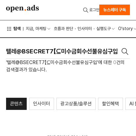
뉴스레터 구독
로그인
탐색
지금, 마케팅
흐름과 판단
인사이터
실행도구
O'story
'텔레@BSECRET7【⊆미수금회수선불유심구입'에 대한
0
건의
검색결과가 있습니다.
콘텐츠
인사이터
광고상품/솔루션
할인혜택
AI