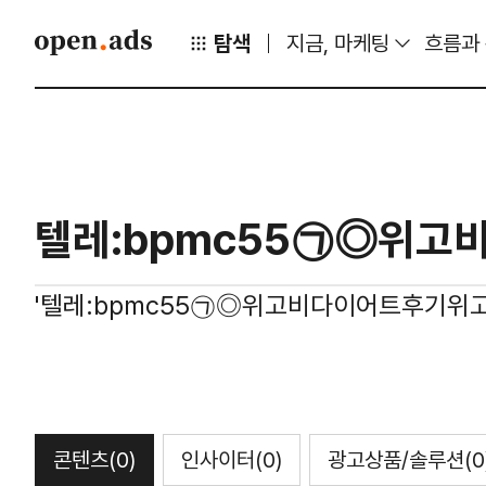
탐색
지금, 마케팅
흐름과
'텔레:bpmc55㉠◎위고비다이어트후기위
콘텐츠
(0)
인사이터
(0)
광고상품/솔루션
(0