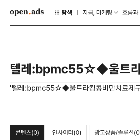
탐색
지금, 마케팅
흐름과
'텔레:bpmc55☆◆울트라킹콩비만치료제
콘텐츠
(0)
인사이터
(0)
광고상품/솔루션
(0