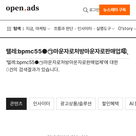
뉴스레터 구독
로그인
탐색
지금, 마케팅
흐름과 판단
인사이터
실행도구
O'story
'텔레:bpmc55●㉠마운자로처방마운자로판매업체'에 대한
0
건의 검색결과가 있습니다.
콘텐츠
인사이터
광고상품/솔루션
할인혜택
AI