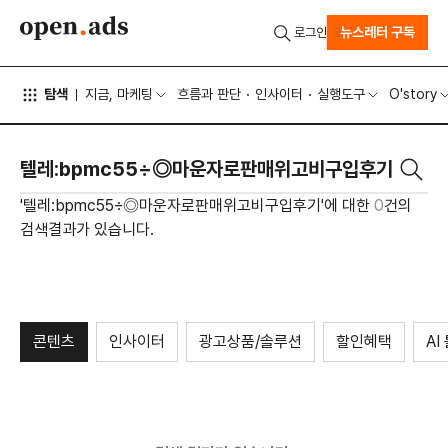
뉴스레터 구독
로그인
탐색
지금, 마케팅
흐름과 판단
인사이터
실행도구
O'story
'텔레:bpmc55÷◎마운자로판매위고비구입후기'에 대한
0
건의
검색결과가 있습니다.
콘텐츠
인사이터
광고상품/솔루션
할인혜택
AI