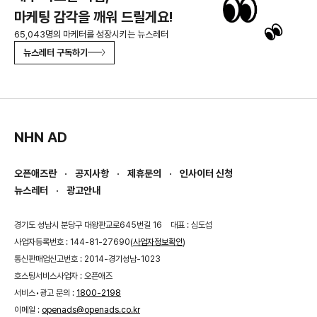
마케팅 감각을 깨워 드릴게요!
65,043명의 마케터를 성장시키는 뉴스레터
뉴스레터 구독하기
NHN AD
오픈애즈란
공지사항
제휴문의
인사이터 신청
뉴스레터
광고안내
경기도 성남시 분당구 대왕판교로645번길 16
대표 : 심도섭
사업자등록번호 : 144-81-27690(
사업자정보확인
)
통신판매업신고번호 : 2014-경기성남-1023
호스팅서비스사업자 : 오픈애즈
서비스•광고 문의 :
1800-2198
이메일 :
openads@openads.co.kr