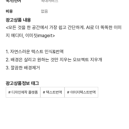
국가/언어
국내서비스
비용
없음
광고상품 내용
<모든 것을 한 공간에서 가장 쉽고 간단하게. AI로 더 똑똑한 이미
지 에디터, 이미짓imageit>
1. 자연스러운 텍스트 인식&번역
2. 배경은 살리고 원하는 것만 지우는 오브젝트 지우개
3. 깔끔한 배경제거
광고상품정보 태그
# 디자인제작 플랫폼
# 텍스트번역
# 이미지텍스트번역