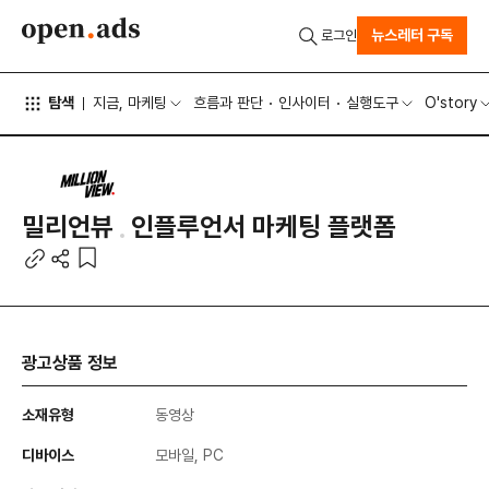
뉴스레터 구독
로그인
탐색
지금, 마케팅
흐름과 판단
인사이터
실행도구
O'story
밀리언뷰
인플루언서 마케팅 플랫폼
광고상품 정보
소재유형
동영상
디바이스
모바일, PC