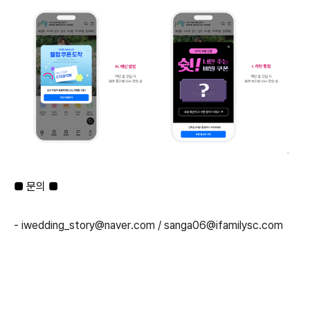
■
문의
■
- iwedding_story@naver.com / sanga06@ifamilysc.com