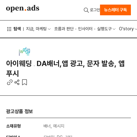
뉴스레터 구독
로그인
탐색
지금, 마케팅
흐름과 판단
인사이터
실행도구
O'story
아이웨딩
DA배너,앱 광고, 문자 발송, 앱
푸시
광고상품 정보
소재유형
배너, 메시지