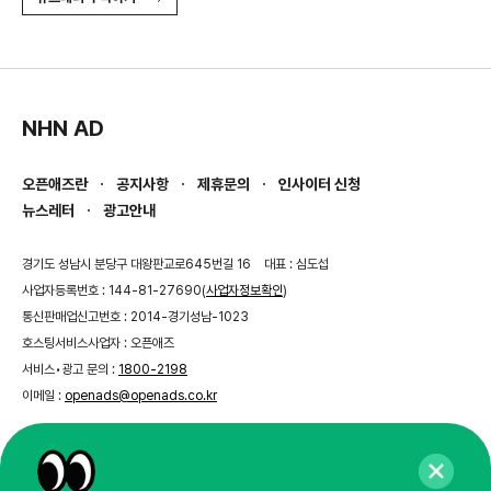
NHN AD
오픈애즈란
공지사항
제휴문의
인사이터 신청
뉴스레터
광고안내
경기도 성남시 분당구 대왕판교로645번길 16
대표 : 심도섭
사업자등록번호 : 144-81-27690(
사업자정보확인
)
통신판매업신고번호 : 2014-경기성남-1023
호스팅서비스사업자 : 오픈애즈
서비스•광고 문의 :
1800-2198
이메일 :
openads@openads.co.kr
이용약관
개인정보처리방침