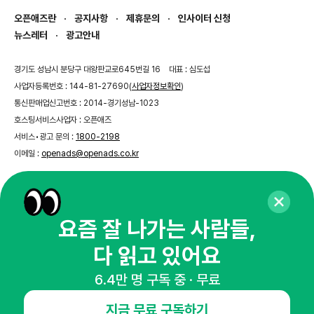
오픈애즈란
공지사항
제휴문의
인사이터 신청
뉴스레터
광고안내
경기도 성남시 분당구 대왕판교로645번길 16
대표 : 심도섭
사업자등록번호 : 144-81-27690(
사업자정보확인
)
통신판매업신고번호 : 2014-경기성남-1023
호스팅서비스사업자 : 오픈애즈
서비스•광고 문의 :
1800-2198
이메일 :
openads@openads.co.kr
이용약관
개인정보처리방침
instagram
thread
kakaotalk
요즘 잘 나가는 사람들,
다 읽고 있어요
© NHN AD. All rights reserved.
6.4만 명 구독 중 · 무료
지금 무료 구독하기