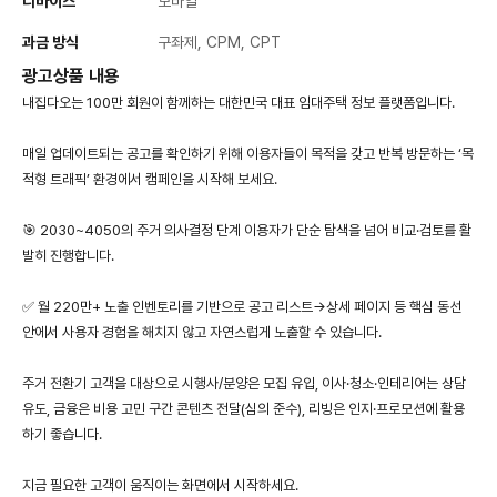
디바이스
모바일
과금 방식
구좌제, CPM, CPT
광고상품 내용
내집다오는 100만 회원이 함께하는 대한민국 대표 임대주택 정보 플랫폼입니다.
매일 업데이트되는 공고를 확인하기 위해 이용자들이 목적을 갖고 반복 방문하는 ‘목
적형 트래픽’ 환경에서 캠페인을 시작해 보세요.
🎯 2030~4050의 주거 의사결정 단계 이용자가 단순 탐색을 넘어 비교·검토를 활
발히 진행합니다.
✅ 월 220만+ 노출 인벤토리를 기반으로 공고 리스트→상세 페이지 등 핵심 동선
안에서 사용자 경험을 해치지 않고 자연스럽게 노출할 수 있습니다.
주거 전환기 고객을 대상으로 시행사/분양은 모집 유입, 이사·청소·인테리어는 상담
유도, 금융은 비용 고민 구간 콘텐츠 전달(심의 준수), 리빙은 인지·프로모션에 활용
하기 좋습니다.
지금
필요한
고객이
움직이는
화면에서
시작하세요
.