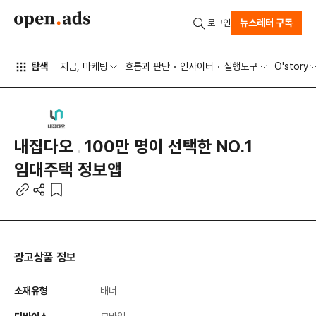
뉴스레터 구독
로그인
탐색
지금, 마케팅
흐름과 판단
인사이터
실행도구
O'story
내집다오
100만 명이 선택한 NO.1
임대주택 정보앱
광고상품 정보
소재유형
배너