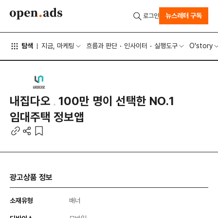
뉴스레터 구독
로그인
탐색
지금, 마케팅
흐름과 판단
인사이터
실행도구
O'story
내집다오
100만 명이 선택한 NO.1
임대주택 정보앱
광고상품 정보
소재유형
배너