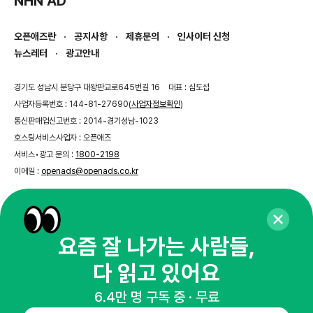
NHN AD
오픈애즈란
공지사항
제휴문의
인사이터 신청
뉴스레터
광고안내
경기도 성남시 분당구 대왕판교로645번길 16
대표 : 심도섭
사업자등록번호 : 144-81-27690(
사업자정보확인
)
통신판매업신고번호 : 2014-경기성남-1023
호스팅서비스사업자 : 오픈애즈
서비스•광고 문의 :
1800-2198
이메일 :
openads@openads.co.kr
이용약관
개인정보처리방침
instagram
thread
kakaotalk
요즘 잘 나가는 사람들,
다 읽고 있어요
© NHN AD. All rights reserved.
6.4만 명 구독 중 · 무료