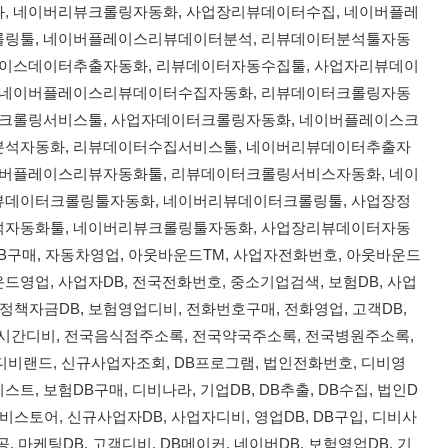
, 네이버리뷰크롤링자동화, 사업장리뷰데이터수집, 네이버플레
롤링툴, 네이버플레이스리뷰데이터분석, 리뷰데이터분석툴자동
레이스데이터추출자동화, 리뷰데이터자동수집툴, 사업자리뷰데이
, 네이버플레이스리뷰데이터수집자동화, 리뷰데이터크롤링자동
터크롤링서비스툴, 사업자데이터크롤링자동화, 네이버플레이스크
분석자동화, 리뷰데이터수집서비스툴, 네이버리뷰데이터추출자
이버플레이스리뷰자동화툴, 리뷰데이터크롤링서비스자동화, 네이
뷰데이터크롤링툴자동화, 네이버리뷰데이터크롤링툴, 사업장정
석자동화툴, 네이버리뷰크롤링툴자동화, 사업장리뷰데이터자동
DB구매, 자동차영업, 아웃바운드TM, 사업자전화번호, 아웃바운드
운드영업, 사업자DB, 전국전화번호, 중소기업검색, 보험DB, 사업
정책자금DB, 보험영업디비, 전화번호구매, 전화영업, 고객DB,
 실시간디비, 전국음식점주소록, 전국약국주소록, 전국병원주소록,
, 디비랜드, 신규사업자조회, DB프로그램, 법인전화번호, 디비영
트, 보험DB구매, 디비나라, 기업DB, DB추출, DB수집, 법인D
디비스토어, 신규사업자DB, 사업자디비, 영업DB, DB구입, 디비사
제공, 마케팅DB, 고객디비, DB메이커, 네이버DB, 보험영업DB, 기