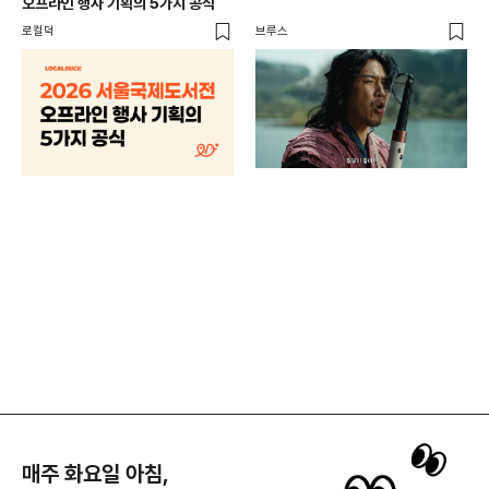
오프라인 행사 기획의 5가지 공식
로컬덕
브루스
브랜
매년
주민
기
로컬
매주 화요일 아침,