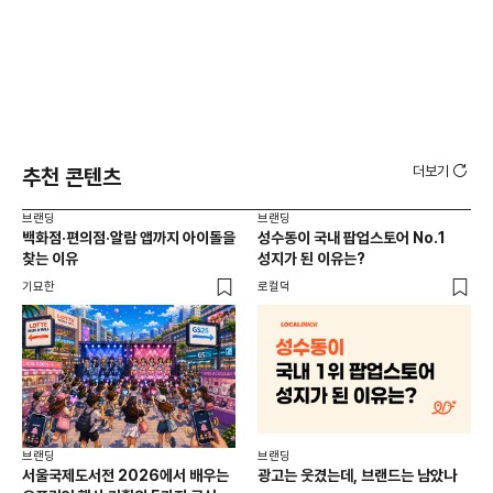
더보기
추천 콘텐츠
브랜딩
브랜딩
브랜
백화점·편의점·알람 앱까지 아이돌을
성수동이 국내 팝업스토어 No.1
10
찾는 이유
성지가 된 이유는?
마
기묘한
로컬덕
플랜
브랜딩
브랜딩
서울국제도서전 2026에서 배우는
광고는 웃겼는데, 브랜드는 남았나