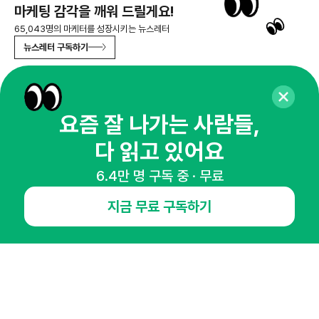
마케팅 감각을 깨워 드릴게요!
65,043명의 마케터를 성장시키는 뉴스레터
뉴스레터 구독하기
요즘 잘 나가는 사람들,
NHN AD
다 읽고 있어요
오픈애즈란
공지사항
제휴문의
인사이터 신청
6.4만 명 구독 중 · 무료
뉴스레터
광고안내
지금 무료 구독하기
경기도 성남시 분당구 대왕판교로645번길 16
대표 : 심도섭
사업자등록번호 : 144-81-27690(
사업자정보확인
)
통신판매업신고번호 : 2014-경기성남-1023
호스팅서비스사업자 : 오픈애즈
서비스•광고 문의 :
1800-2198
이메일 :
openads@openads.co.kr